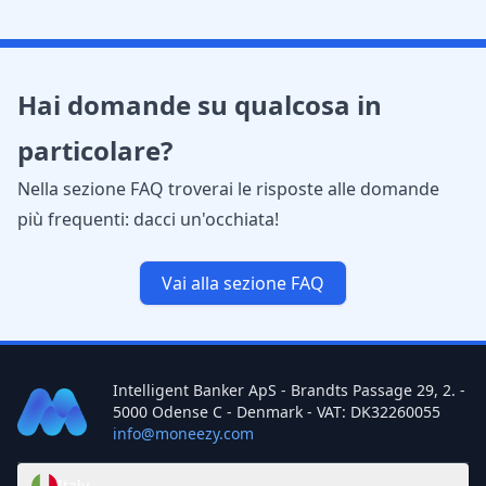
Hai domande su qualcosa in
particolare?
Nella sezione FAQ troverai le risposte alle domande
più frequenti: dacci un'occhiata!
Vai alla sezione FAQ
Intelligent Banker ApS - Brandts Passage 29, 2. -
5000 Odense C - Denmark - VAT: DK32260055
info@moneezy.com
Italy