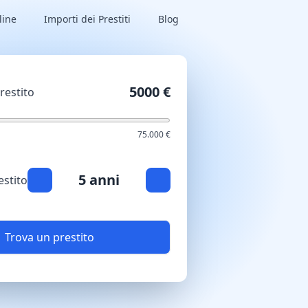
line
Importi dei Prestiti
Blog
5000 €
restito
75.000 €
5 anni
estito
Trova un prestito