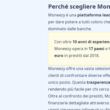
Perché scegliere Mo
Moneezy è una
piattaforma lead
per dare potere a tutti coloro ch
dominato dalle banche.
Con oltre
10 anni di esperien
Moneezy opera in
17 paesi
e 
euro
in prestiti dal 2018.
Moneezy offre una vasta selezione
clienti di confrontare diverse off
unico posto. Questa
trasparenz
rendendo più facile per chi cerca
Oltre al confronto dei prestiti, 
finanziarie dettagliate attraverso 
utenti rimangano informati su fi