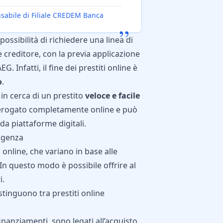
sabile di Filiale CREDEM Banca
”
possibilità di richiedere una linea di
te creditore, con la previa applicazione
G. Infatti, il fine dei prestiti online è
o
.
 in cerca di un prestito
veloce e facile
d erogato completamente online e può
 da piattaforme digitali.
sigenza
i online, che variano in base alle
 In questo modo è possibile offrire al
i.
istinguono tra prestiti online
inanziamenti
, sono legati all’acquisto