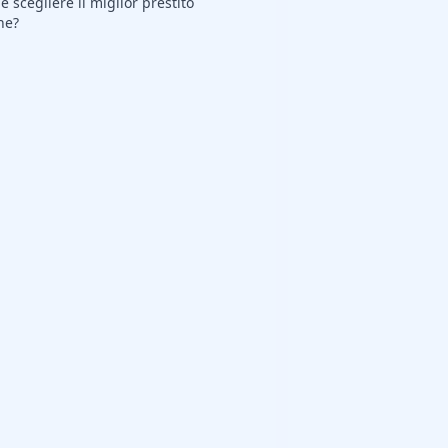
 scegliere il miglior prestito
ne?