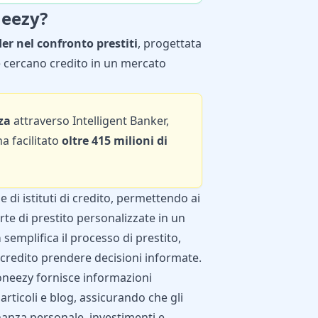
neezy?
er nel confronto prestiti
, progettata
e cercano credito in un mercato
za
attraverso Intelligent Banker,
ha facilitato
oltre 415 milioni di
 di istituti di credito, permettendo ai
erte di prestito personalizzate in un
a
semplifica il processo di prestito,
 credito prendere decisioni informate.
Moneezy fornisce informazioni
articoli e blog, assicurando che gli
nanza personale, investimenti e