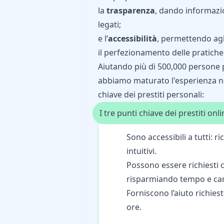
la
trasparenza
, dando informazio
legati;
e l’
accessibilità
, permettendo agli
il perfezionamento delle pratiche
Aiutando più di 500,000 persone p
abbiamo maturato l'esperienza nec
chiave dei prestiti personali:
I tre punti chiave dei prestiti onli
Sono accessibili a tutti: 
intuitivi.
Possono essere richiesti
risparmiando tempo e car
Forniscono l’aiuto richies
ore.