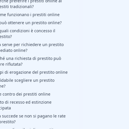
rché preferire i prestiti online ai
estiti tradizionali?
me funzionano i prestiti online
può ottenere un prestito online?
quali condizioni è concesso il
estito?
 serve per richiedere un prestito
ediato online?
hé una richiesta di prestito può
re rifiutata?
i di erogazione del prestito online
fidabile scegliere un prestito
ne?
e contro dei prestiti online
tto di recesso ed estinzione
cipata
 succede se non si pagano le rate
prestito?