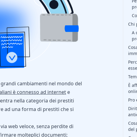
Pe
pr
Co
Chi 
A 
pr
Cosa
imm
Perc
esse
Temp
to grandi cambiamenti nel mondo del
È af
onli
taliani è connesso ad internet
e
Pro 
ientra nella categoria dei prestiti
Diri
e ad una forma di prestiti che si
anti
Cosa
via web veloce, senza perdite di
del 
 firmare molteplici documenti;