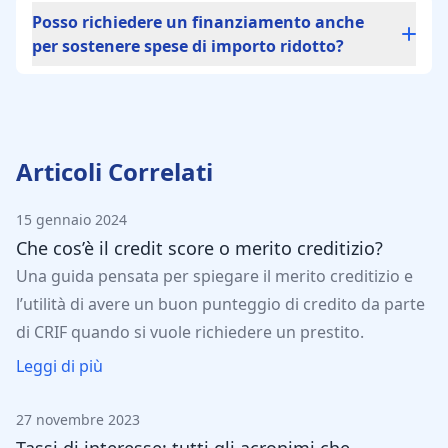
convenienza prima di farlo.
Alcuni istituti di credito offrono finanziamenti
Posso richiedere un finanziamento anche
flessibili che prevedono il salto di una rata
per sostenere spese di importo ridotto?
mensile senza problemi e senza costi
aggiuntivi. Altri istituti, invece, nel caso di
Sì. In linea generale, l'importo minimo
ritardo o mancato pagamento, richiedono il
finanziabile è pari a 200€.
pagamento degli interessi moratori,
Articoli Correlati
determinando una maggiorazione dei costi di
rimborso.
15 gennaio 2024
Che cos’è il credit score o merito creditizio?
Una guida pensata per spiegare il merito creditizio e
l’utilità di avere un buon punteggio di credito da parte
di CRIF quando si vuole richiedere un prestito.
Leggi di più
27 novembre 2023
Tassi di interesse: tutti gli acronimi che