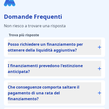
Domande Frequenti
Non riesco a trovare una risposta
Trova più risposte
Posso richiedere un finanziamento per
ottenere della liquidità aggiuntiva?
No. Infatti, i finanziamenti sono prestiti
I finanziamenti prevedono l'estinzione
finalizzati e per ottenerli è necessario
anticipata?
specificarne il fine di utilizzo, che deve essere
collegato all'acquisto di un bene o di un
Sì, è possible estinguere il proprio
Che conseguenze comporta saltare il
servizio. Se si necessita un prestito per
finanziamento in ogni momento. È comunque
pagamento di una rata del
liquidità, si può optare per un
prestito
bene prestare attenzione che non vi siano
finanziamento?
personale
.
penali previste da contratto e valutarne la