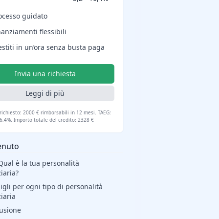
ocesso guidato
nanziamenti flessibili
estiti in un’ora senza busta paga
Invia una richiesta
Leggi di più
richiesto: 2000 € rimborsabili in 12 mesi. TAEG:
6,4%. Importo totale del credito: 2328 €
enuto
Qual è la tua personalità
iaria?
igli per ogni tipo di personalità
iaria
usione