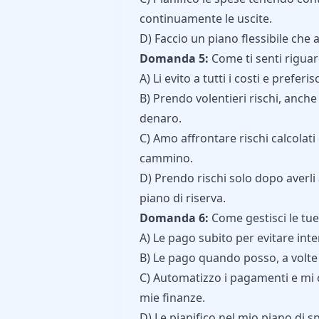
continuamente le uscite.
D) Faccio un piano flessibile che
Domanda 5:
Come ti senti riguard
A) Li evito a tutti i costi e preferi
B) Prendo volentieri rischi, anche
denaro.
C) Amo affrontare rischi calcolat
cammino.
D) Prendo rischi solo dopo averl
piano di riserva.
Domanda 6:
Come gestisci le tue
A) Le pago subito per evitare int
B) Le pago quando posso, a volte
C) Automatizzo i pagamenti e mi c
mie finanze.
D) Le pianifico nel mio piano di