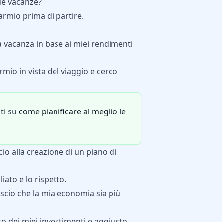
ue vacanze?
armio prima di partire.
 la vacanza in base ai miei rendimenti
rmio in vista del viaggio e cerco
nti su
come pianificare al meglio le
io alla creazione di un piano di
iato e lo rispetto.
scio che la mia economia sia più
to dei miei investimenti e aggiusto