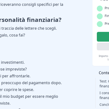
 riceveranno consigli specifici per la
Pr
Fi
rsonalità finanziaria?
Pr
raccia delle lettere che scegli.
egalo, cosa fai?
Importo 
1
d investimenti.
ese impreviste?
Cont
 per affrontarle.
Test: 
 mi preoccupo del pagamento dopo.
finanz
r coprire le spese.
I cons
 il mio budget per essere meglio
finanz
viste.
Concl