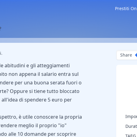
Prestiti On
?
i.
Share
 le abitudini e gli atteggiamenti
ito non appena il salario entra sul
endere per una buona serata fuori o
te? Oppure si tiene tutto bloccato
 all'idea di spendere 5 euro per
spettro, è utile conoscere la propria
Impor
endere meglio il proprio "io"
Durat
ndo alle 10 domande per scoprire
TAEG