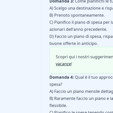
Domanda 3:
Come pianifichi le t
A) Scelgo una destinazione e risp
B) Prenoto spontaneamente.
C) Pianifico il piano di spesa per
azionari dell'anno precedente.
D) Faccio un piano di spesa, rispa
buone offerte in anticipo.
Scopri qui i nostri suggerime
vacanze
!
Domanda 4:
Qual è il tuo approcc
spesa?
A) Faccio un piano mensile dettagl
B) Raramente faccio un piano e la
flessibile.
C) Pianifico le spese tenendo con