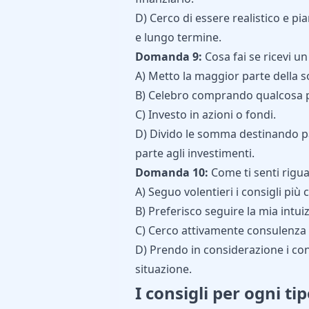
D) Cerco di essere realistico e pia
e lungo termine.
Domanda 9:
Cosa fai se ricevi u
A) Metto la maggior parte della 
B) Celebro comprando qualcosa 
C) Investo in azioni o fondi.
D) Divido le somma destinando par
parte agli investimenti.
Domanda 10:
Come ti senti rigua
A) Seguo volentieri i consigli più 
B) Preferisco seguire la mia intui
C) Cerco attivamente consulenza n
D) Prendo in considerazione i cons
situazione.
I consigli per ogni ti